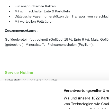
Für anspruchsvolle Katzen
Mit schmackhafter Ente & Kartoffeln
Diätetische Fasern unterstützen den Transport von verschl
Mit wertvollen Fettsäuren
Zusammensetzung:
Geflügelprotein (getrocknet) (Geflügel 18 %, Ente 6 %); Mais; Geflüg
(getrocknet); Mineralstoffe; Flohsamenschalen (Psyllium).
Service-Hotline
Unterstützung und Beratung unter:
02434 - 5064
Verantwortungsvoller Um
Mo-Fr: 09:00 - 13:00 Uhr
Wir und
unsere 1022 Part
von Technologien wie Cook
Außerhalb dieser Zeiten sprechen Sie uns bitte auf unseren