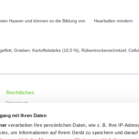
uckten Haaren und können so die Bildung von Haarballen mindern
elfett; Grieben; Kartoffelstärke (10,0 %); Rübentrockenschnitzel; Cellul
Rechtliches
Impressum
Datenschutz
gang mit Ihren Daten
AGB
ner
verarbeiten Ihre persönlichen Daten, wie z. B. Ihre IP-Adress
Versand & Zahlungsbedingungen
ies, um Informationen auf Ihrem Gerät zu speichern und darauf
Widerrufsbelehrung