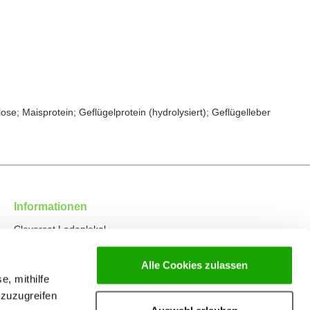
ose; Maisprotein; Geflügelprotein (hydrolysiert); Geflügelleber
Informationen
Clevercat Ladenlokal
Clevercat Produktion
Clevercat Historie
Alle Cookies zulassen
e, mithilfe
Kontakt
 zuzugreifen