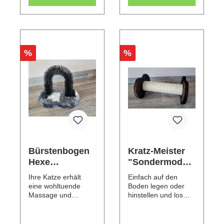
%
%
Bürstenbogen
Kratz-Meister
Hexe
"Sondermodell
"Sondermodell
" Jack braun
Ihre Katze erhält
Einfach auf den
" patchwork
eine wohltuende
Boden legen oder
grau
Massage und
hinstellen und los
abgestorbene Haare
geht das
bleiben
Kratzvergnügen an
hängen.Größe: ca.
der 38 cm langen