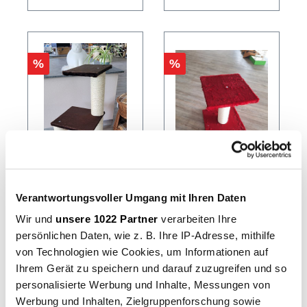
zusätzlich zum
mit unserem alten
Kratzbaum als zweite
Sisal umwickelt und
Kratzmöglichkeit
daher optisch nicht
geeignet oder für
ganz so perfekt wie
kleine Wohnungen.
die aus anderen
Robust und stabil.
Modellen.
%
%
Größe Modell: ca. 42
cm lang, 24 cm
hoch. Säule: ca. 38
cm. Nierenförmige
Seitenteile in rot.
Hergestellt in
Deutschland!
Milli
Sondermodell
Verantwortungsvoller Umgang mit Ihren Daten
"Sondermodell
LiegeMaxx
Wir und
unsere 1022 Partner
verarbeiten Ihre
" braun
dunkelrot
Das Standmodell
Der perfekte kleine
persönlichen Daten, wie z. B. Ihre IP-Adresse, mithilfe
besticht durch seinen
Kratzbaum für ihre
von Technologien wie Cookies, um Informationen auf
geringen
Katze. Standsicher
Ihrem Gerät zu speichern und darauf zuzugreifen und so
Platzbedarf. Zwei 45
steht der Baum auf
cm lange und ein 40
einer 42 x 42 x, 3,2
personalisierte Werbung und Inhalte, Messungen von
cm langer
cm dicken
Werbung und Inhalten, Zielgruppenforschung sowie