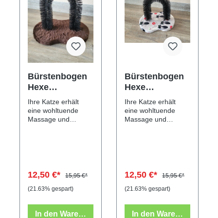
Bürstenbogen
Bürstenbogen
Hexe
Hexe
"Sondermodell
"Sondermodell
Ihre Katze erhält
Ihre Katze erhält
" braun
" mit
eine wohltuende
eine wohltuende
Katzenmotiv
Massage und
Massage und
abgestorbene Haare
abgestorbene Haare
bleiben
bleiben
hängen.Größe: ca.
hängen.Größe: ca.
35 x 25 cm.
35 x 25 cm.
12,50 €*
12,50 €*
15,95 €*
15,95 €*
(21.63% gespart)
(21.63% gespart)
In den Warenkorb
In den Warenkorb